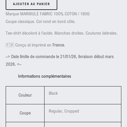
AJOUTER AU PANIER
Tee-
shirt
Marque MARMULE FABRIC 100% COTON / 180G
Collection
Coupe classique. Col rond en bord côte.
"COLD
Tee-shirt décoloré à l’acide. Manches droites. Coutures latérales.
AIR,
STRONG
🇫🇷 Conçu et imprimé en
France
.
HEARTS"
–> Date limite de commande le 21/01/26, livraison début mars
2026. <–
Informations complémentaires
Black
Couleur
Regular, Cropped
Coupe